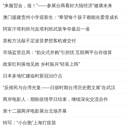
“来服贸会，值！”——参展台商看好大陆经济“健康未来
澳门援建贵州小学迎新生：“希望每个孩子都能在爱里成长
阿富汗塔利班与反塔利班武装争夺最后一省
质检方法敲不定波音梦想客机难交付
市场监管总局：“掐尖式并购”引担忧 互联网平台存借算
政策红利落地见效 乡村振兴“轻装上阵”
日本多地忙建临时新冠治疗点
“反殖民与台湾光复——日据时期台湾历史图文展”在武汉
两岸电影人：期盼疫情早日结束，继续深化交流合作
第十二届两岸电影展台北场开幕
特写：“小台胞”上海打疫苗