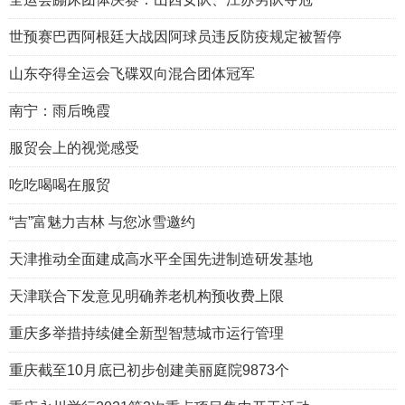
世预赛巴西阿根廷大战因阿球员违反防疫规定被暂停
山东夺得全运会飞碟双向混合团体冠军
南宁：雨后晚霞
服贸会上的视觉感受
吃吃喝喝在服贸
“吉”富魅力吉林 与您冰雪邀约
天津推动全面建成高水平全国先进制造研发基地
天津联合下发意见明确养老机构预收费上限
重庆多举措持续健全新型智慧城市运行管理
重庆截至10月底已初步创建美丽庭院9873个