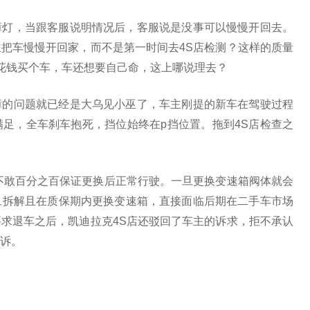
障灯，当跟客服说明情况后，客服说是没事可以慢慢开回去。
把车慢慢开回家，而不是第一时间去4S店检测？这样的质量
花钱买个车，车还想要自己命，这上哪说理去？
障的问题就已经是大乌见小巫了，车主刚提的新车在驾驶过程
足，全车刹车抱死，挡位始终在p挡位置。拖到4S店检查之
不敢百分之百保证更换后正常行驶。一旦更换变速箱阀体就会
旦拆解且在质保期内更换变速箱，直接面临后期在二手车市场
求退车之后，凯迪拉克4S店还驳回了车主的诉求，拒不承认
诉。