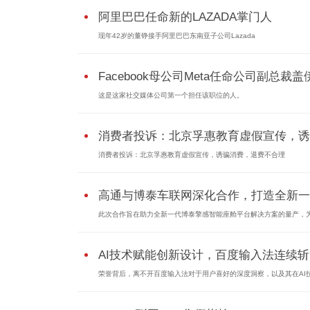
阿里巴巴任命新的LAZADA掌门人
现年42岁的董铮接手阿里巴巴东南亚子公司Lazada
Facebook母公司Meta任命公司副总裁盖伊.
这是这家社交媒体公司第一个担任该职位的人。
消费者投诉：北京孚惠教育虚假宣传，诱..
消费者投诉：北京孚惠教育虚假宣传，诱骗消费，退费不合理
高通与博泰车联网深化合作，打造全新一..
此次合作旨在助力全新一代博泰擎感智能座舱平台解决方案的量产，为.
AI技术赋能创新设计，百度输入法连续斩..
荣誉背后，离不开百度输入法对于用户喜好的深度洞察，以及其在AI技.