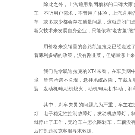
除此之外，上汽通用集团糟糕的口碑大家
车，不听用户需求，不管用户体验，上汽通用俨
车，或多或少都会存在质量问题，这就是闭门
新兴技术来发展自身企业，只能依靠“老古董”继
用价格来换销量的套路凯迪拉克已经走过
着薄利多销的政策，没有割韭菜，但销量涨上来
我们先拿凯迪拉克的XT4来看，在车质网
障，销售承诺不兑现，悬挂系统故障，车载互
裂，发动机/电动机熄火，动机/电动机抖动，
其中，刹车失灵的问题尤为严重，车主在提
灯，电子稳定性控制故障灯，发动机故障灯，
就停止了工作，无论车主怎么踩刹车，车辆没
后打凯迪拉克客服寻求救援。