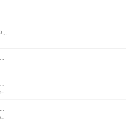
..
.
.
..
.
..