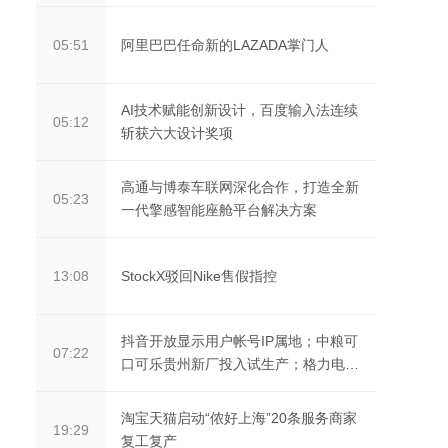
阿里巴巴任命新的LAZADA掌门人
05:51
AI技术赋能创新设计，百度输入法连续
05:12
斩获六大设计奖项
高通与博泰车联网深化合作，打造全新
05:23
一代擎感智能座舱平台解决方案
StockX驳回Nike售假指控
13:08
抖音开放显示用户帐号IP属地；中粮可
07:22
口可乐贵州新厂投入试生产；格力电
器：2021年净利同...
淘宝天猫启动“侬好上海”20条服务商家
19:29
复工复产