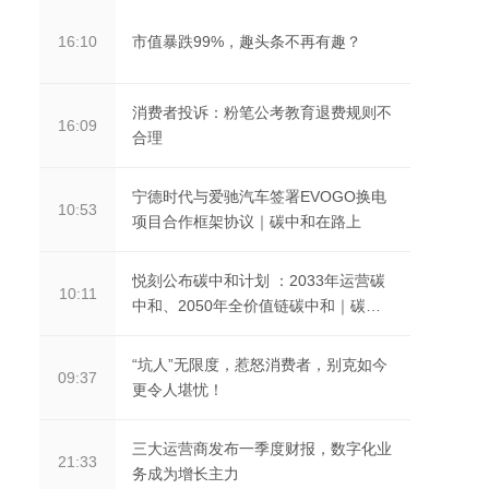
市值暴跌99%，趣头条不再有趣？
16:10
消费者投诉：粉笔公考教育退费规则不
16:09
合理
宁德时代与爱驰汽车签署EVOGO换电
10:53
项目合作框架协议｜碳中和在路上
悦刻公布碳中和计划 ：2033年运营碳
10:11
中和、2050年全价值链碳中和｜碳中
和在路上
“坑人”无限度，惹怒消费者，别克如今
09:37
更令人堪忧！
三大运营商发布一季度财报，数字化业
21:33
务成为增长主力