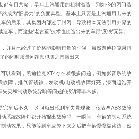
也都有目共睹，早年上汽通用的粗制滥造，到如今的闭门造
然成为“旧势力”的负面典型。基本上只要是上汽通用出来的
造车的后果，其集团内部过于封闭，导致根本无法引用外界的
续造车，而这些“老古董”技术也使造出来的车跟“废铁”无异。
了，并且已经过了价格能影响销量的时候，虽然凯迪拉克秉持
了的同时质量问题却也随之暴露出来。
中可以看到，凯迪拉克XT4存在着很多问题，例如影音系统故
联故障，排气管锈蚀，发动机/电动机故障灯亮，漆面起泡开
刹车失灵和制动系统异响等问题的投诉率非常多。
完车后不久， XT4就出现刹车失灵现象，仪表盘ABS故障
制动系统故障灯都开始报出故障码。一瞬间，车辆的制动系统
有制动效果，只能等到车速降下来之后把车辆慢慢靠路边，然