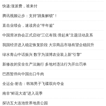
快递:涨派费，谁来付
腾讯视频让步：支持“跳集解锁”！
直击业绩会，速读房企“半年鉴”
中国滑冰协会正式启动“三亿有我·滑起来”主题活动及系
我国经济进入稳定恢复阶段 大宗商品市场有望企稳回升
绿水青山中话振兴 数字为淄博农业装上新“引擎”
新修改的安全生产法施行 多地对违法行为开出罚单
巴西暂停向中国出口牛肉
全运会-射击：韩旭男子飞碟双向夺金
南非“鲜花大道”进入花季
探访五大连池世界地质公园