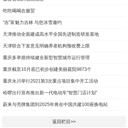
吃吃喝喝在服贸
“吉”富魅力吉林 与您冰雪邀约
天津推动全面建成高水平全国先进制造研发基地
天津联合下发意见明确养老机构预收费上限
重庆多举措持续健全新型智慧城市运行管理
重庆截至10月底已初步创建美丽庭院9873个
重庆永川举行2021第3次重点项目集中开工活动
哈啰出行宣布推出新一代电动车“智慧门店计划”
蔚来与壳牌集团到2025年将在中国共建100座换电站
返回栏目>>