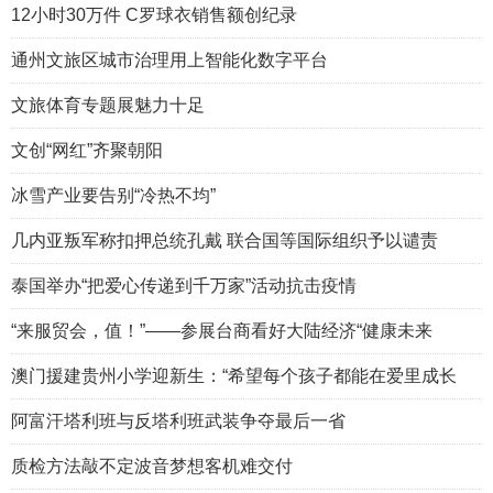
12小时30万件 C罗球衣销售额创纪录
通州文旅区城市治理用上智能化数字平台
文旅体育专题展魅力十足
文创“网红”齐聚朝阳
冰雪产业要告别“冷热不均”
几内亚叛军称扣押总统孔戴 联合国等国际组织予以谴责
泰国举办“把爱心传递到千万家”活动抗击疫情
“来服贸会，值！”——参展台商看好大陆经济“健康未来
澳门援建贵州小学迎新生：“希望每个孩子都能在爱里成长
阿富汗塔利班与反塔利班武装争夺最后一省
质检方法敲不定波音梦想客机难交付