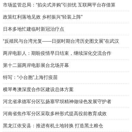
市场监管总局：“掐尖式并购”引担忧 互联网平台存借算
政策红利落地见效 乡村振兴“轻装上阵”
日本多地忙建临时新冠治疗点
“反殖民与台湾光复——日据时期台湾历史图文展”在武汉
两岸电影人：期盼疫情早日结束，继续深化交流合作
第十二届两岸电影展台北场开幕
特写：“小台胞”上海打疫苗
横琴粤澳深度合作区建设总体方案
河北省承德军分区弘扬塞罕坝精神做绿色发展守护者
河南省焦作军分区采取多种形式提高役前教育成效
黑龙江依安县：推进有机土地转换 打造黑土粮仓