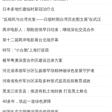
日本多地忙建临时新冠治疗点
“反殖民与台湾光复——日据时期台湾历史图文展”在武汉
两岸电影人：期盼疫情早日结束，继续深化交流合作
第十二届两岸电影展台北场开幕
特写：“小台胞”上海打疫苗
横琴粤澳深度合作区建设总体方案
河北省承德军分区弘扬塞罕坝精神做绿色发展守护者
河南省焦作军分区采取多种形式提高役前教育成效
黑龙江依安县：推进有机土地转换 打造黑土粮仓
40多年，筑起一道绿色屏障
中国生态文明建设理念值得借鉴