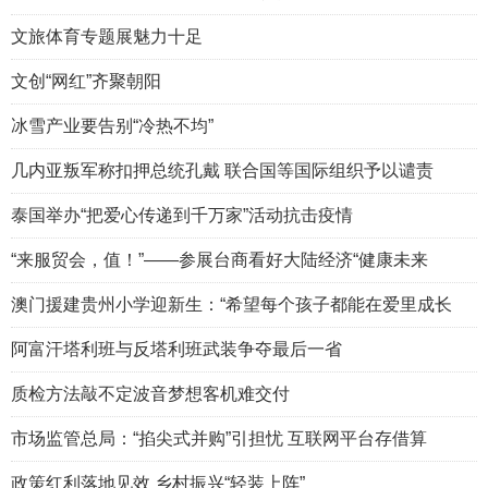
文旅体育专题展魅力十足
文创“网红”齐聚朝阳
冰雪产业要告别“冷热不均”
几内亚叛军称扣押总统孔戴 联合国等国际组织予以谴责
泰国举办“把爱心传递到千万家”活动抗击疫情
“来服贸会，值！”——参展台商看好大陆经济“健康未来
澳门援建贵州小学迎新生：“希望每个孩子都能在爱里成长
阿富汗塔利班与反塔利班武装争夺最后一省
质检方法敲不定波音梦想客机难交付
市场监管总局：“掐尖式并购”引担忧 互联网平台存借算
政策红利落地见效 乡村振兴“轻装上阵”