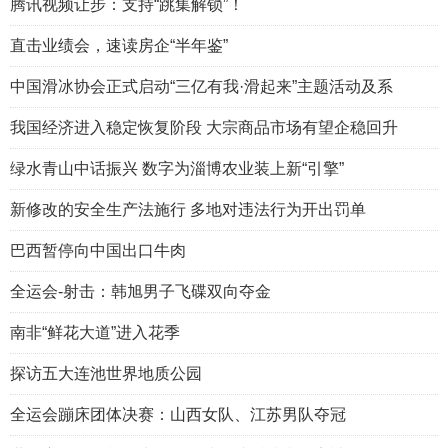
腾讯视频让步：支持“跳集解锁”！
直击业绩会，速读房企“半年鉴”
中国滑冰协会正式启动“三亿有我·滑起来”主题活动及系
我国经济进入稳定恢复阶段 大宗商品市场有望企稳回升
绿水青山中话振兴 数字为淄博农业装上新“引擎”
新修改的安全生产法施行 多地对违法行为开出罚单
巴西暂停向中国出口牛肉
全运会-射击：韩旭男子飞碟双向夺金
南非“鲜花大道”进入花季
探访五大连池世界地质公园
全运会蹦床团体决赛：山西女队、江苏男队夺冠