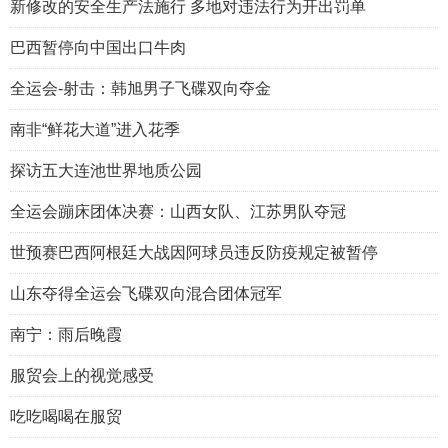
新修改的安全生产法施行 多地对违法行为开出罚单
巴西暂停向中国出口牛肉
全运会-射击：韩旭男子飞碟双向夺金
南非“鲜花大道”进入花季
探访五大连池世界地质公园
全运会蹦床团体决赛：山西女队、江苏男队夺冠
世预赛巴西阿根廷大战因阿球员违反防疫规定被暂停
山东夺得全运会飞碟双向混合团体冠军
南宁：雨后晚霞
服贸会上的视觉感受
吃吃喝喝在服贸