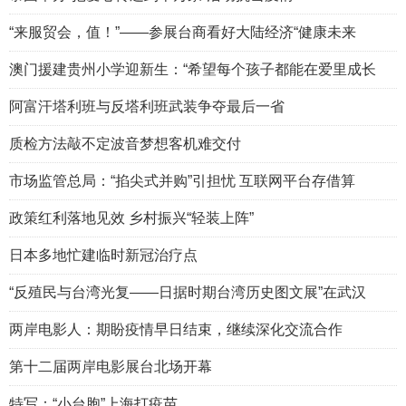
“来服贸会，值！”——参展台商看好大陆经济“健康未来
澳门援建贵州小学迎新生：“希望每个孩子都能在爱里成长
阿富汗塔利班与反塔利班武装争夺最后一省
质检方法敲不定波音梦想客机难交付
市场监管总局：“掐尖式并购”引担忧 互联网平台存借算
政策红利落地见效 乡村振兴“轻装上阵”
日本多地忙建临时新冠治疗点
“反殖民与台湾光复——日据时期台湾历史图文展”在武汉
两岸电影人：期盼疫情早日结束，继续深化交流合作
第十二届两岸电影展台北场开幕
特写：“小台胞”上海打疫苗