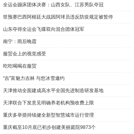
全运会蹦床团体决赛：山西女队、江苏男队夺冠
世预赛巴西阿根廷大战因阿球员违反防疫规定被暂停
山东夺得全运会飞碟双向混合团体冠军
南宁：雨后晚霞
服贸会上的视觉感受
吃吃喝喝在服贸
“吉”富魅力吉林 与您冰雪邀约
天津推动全面建成高水平全国先进制造研发基地
天津联合下发意见明确养老机构预收费上限
重庆多举措持续健全新型智慧城市运行管理
重庆截至10月底已初步创建美丽庭院9873个