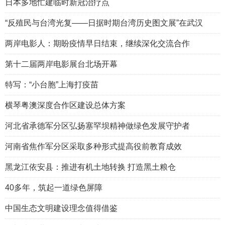
日本多地忙建临时新冠治疗点
“反殖民与台湾光复——日据时期台湾历史图文展”在武汉
两岸电影人：期盼疫情早日结束，继续深化交流合作
第十二届两岸电影展台北场开幕
特写：“小台胞”上海打疫苗
横琴粤澳深度合作区建设总体方案
河北省承德军分区弘扬塞罕坝精神做绿色发展守护者
河南省焦作军分区采取多种形式提高役前教育成效
黑龙江依安县：推进有机土地转换 打造黑土粮仓
40多年，筑起一道绿色屏障
中国生态文明建设理念值得借鉴