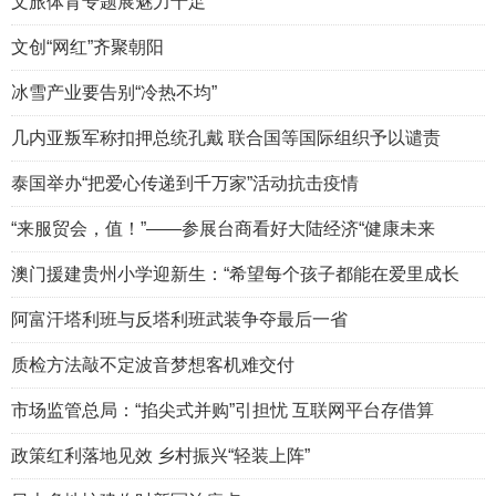
文旅体育专题展魅力十足
文创“网红”齐聚朝阳
冰雪产业要告别“冷热不均”
几内亚叛军称扣押总统孔戴 联合国等国际组织予以谴责
泰国举办“把爱心传递到千万家”活动抗击疫情
“来服贸会，值！”——参展台商看好大陆经济“健康未来
澳门援建贵州小学迎新生：“希望每个孩子都能在爱里成长
阿富汗塔利班与反塔利班武装争夺最后一省
质检方法敲不定波音梦想客机难交付
市场监管总局：“掐尖式并购”引担忧 互联网平台存借算
政策红利落地见效 乡村振兴“轻装上阵”