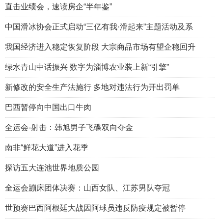
直击业绩会，速读房企“半年鉴”
中国滑冰协会正式启动“三亿有我·滑起来”主题活动及系
我国经济进入稳定恢复阶段 大宗商品市场有望企稳回升
绿水青山中话振兴 数字为淄博农业装上新“引擎”
新修改的安全生产法施行 多地对违法行为开出罚单
巴西暂停向中国出口牛肉
全运会-射击：韩旭男子飞碟双向夺金
南非“鲜花大道”进入花季
探访五大连池世界地质公园
全运会蹦床团体决赛：山西女队、江苏男队夺冠
世预赛巴西阿根廷大战因阿球员违反防疫规定被暂停