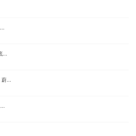
.
..
...
..