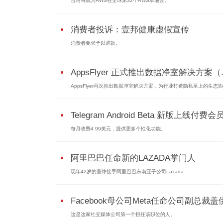
台湾将成为AWS在全球第32个AWS本地云。
消费者投诉：壹邦健康虚假宣传
消费者要求予以退款。
AppsFlyer 正式推出数据净室解决方案（..
AppsFlyer再次推出数据净室解决方案，为行业打造隐私至上的生态协作
Telegram Android Beta 新版上线付费会
每月收费4 99美元，提供更多个性化功能。
阿里巴巴任命新的LAZADA掌门人
现年42岁的董铮接手阿里巴巴东南亚子公司Lazada
Facebook母公司Meta任命公司副总裁盖伊.
这是这家社交媒体公司第一个担任该职位的人。