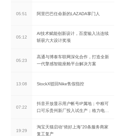
阿里巴巴任命新的LAZADA掌门人
05:51
AI技术赋能创新设计，百度输入法连续
05:12
斩获六大设计奖项
高通与博泰车联网深化合作，打造全新
05:23
一代擎感智能座舱平台解决方案
StockX驳回Nike售假指控
13:08
抖音开放显示用户帐号IP属地；中粮可
07:22
口可乐贵州新厂投入试生产；格力电
器：2021年净利同...
淘宝天猫启动“侬好上海”20条服务商家
19:29
复工复产