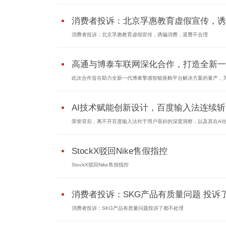
消费者投诉：北京孚惠教育虚假宣传，诱..
消费者投诉：北京孚惠教育虚假宣传，诱骗消费，退费不合理
高通与博泰车联网深化合作，打造全新一..
此次合作旨在助力全新一代博泰擎感智能座舱平台解决方案的量产，为.
AI技术赋能创新设计，百度输入法连续斩..
荣誉背后，离不开百度输入法对于用户喜好的深度洞察，以及其在AI技.
StockX驳回Nike售假指控
StockX驳回Nike售假指控
消费者投诉：SKG产品有质量问题 投诉了.
消费者投诉：SKG产品有质量问题投诉了都不处理