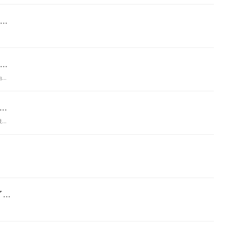
.
.
..
.
..
..