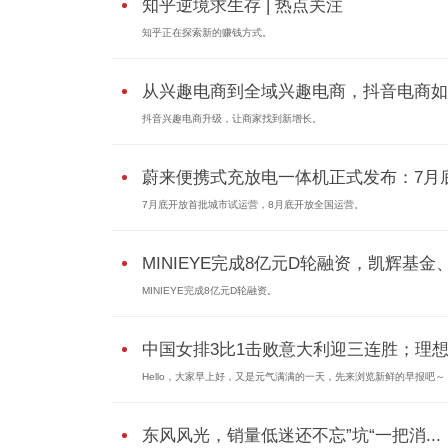
知乎逆境求生存 | 热点关注
知乎正在探索新的赚钱方式。
从兴趣电商到全域兴趣电商，抖音电商如..
抖音兴趣电商升级，让商家找到新增长。
蔚来便携式充放电一体机正式发布：7月底.
7月底开放首批城市试运营，8月底开放全国运营。
MINIEYE完成8亿元D轮融资，凯辉基金、蔚
MINIEYE完成8亿元D轮融资。
中国女排3比1击败意大利迎三连胜；理想.
Hello，大家早上好，又是元气满满的一天，先来浏览新鲜的早报吧～
东风风光，销量低迷还不忘”坑“一把消...