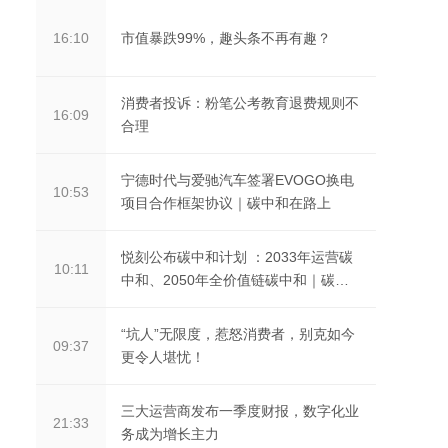
市值暴跌99%，趣头条不再有趣？
16:10
消费者投诉：粉笔公考教育退费规则不
16:09
合理
宁德时代与爱驰汽车签署EVOGO换电
10:53
项目合作框架协议｜碳中和在路上
悦刻公布碳中和计划 ：2033年运营碳
10:11
中和、2050年全价值链碳中和｜碳中
和在路上
“坑人”无限度，惹怒消费者，别克如今
09:37
更令人堪忧！
三大运营商发布一季度财报，数字化业
21:33
务成为增长主力