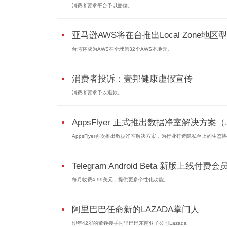
消费者要求平台予以赔偿。
亚马逊AWS将在台推出Local Zone地
台湾将成为AWS在全球第32个AWS本地云。
消费者投诉：壹邦健康虚假宣传
消费者要求予以退款。
AppsFlyer 正式推出数据净室解决方案（..
AppsFlyer再次推出数据净室解决方案，为行业打造隐私至上的生态协作
Telegram Android Beta 新版上线付费会
每月收费4 99美元，提供更多个性化功能。
阿里巴巴任命新的LAZADA掌门人
现年42岁的董铮接手阿里巴巴东南亚子公司Lazada