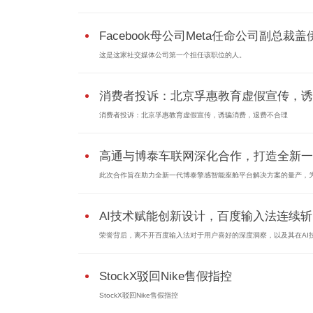
Facebook母公司Meta任命公司副总裁盖伊.
这是这家社交媒体公司第一个担任该职位的人。
消费者投诉：北京孚惠教育虚假宣传，诱..
消费者投诉：北京孚惠教育虚假宣传，诱骗消费，退费不合理
高通与博泰车联网深化合作，打造全新一..
此次合作旨在助力全新一代博泰擎感智能座舱平台解决方案的量产，为.
AI技术赋能创新设计，百度输入法连续斩..
荣誉背后，离不开百度输入法对于用户喜好的深度洞察，以及其在AI技.
StockX驳回Nike售假指控
StockX驳回Nike售假指控