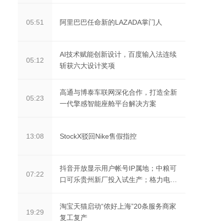
阿里巴巴任命新的LAZADA掌门人
05:51
AI技术赋能创新设计，百度输入法连续
05:12
斩获六大设计奖项
高通与博泰车联网深化合作，打造全新
05:23
一代擎感智能座舱平台解决方案
StockX驳回Nike售假指控
13:08
抖音开放显示用户帐号IP属地；中粮可
07:22
口可乐贵州新厂投入试生产；格力电
器：2021年净利同...
淘宝天猫启动“侬好上海”20条服务商家
19:29
复工复产