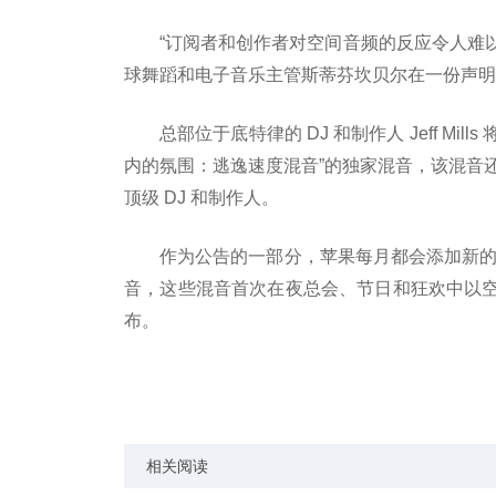
“订阅者和创作者对空间音频的反应令人难以置信
球舞蹈和电子音乐主管斯蒂芬坎贝尔在一份声明
总部位于底特律的 DJ 和制作人 Jeff Mi
内的氛围：逃逸速度混音”的独家混音，该混音还正式重新
顶级 DJ 和制作人。
作为公告的一部分，苹果每月都会添加新的 DJ 混音，
音，这些混音首次在夜总会、节日和狂欢中以
布。
标签：
相关阅读