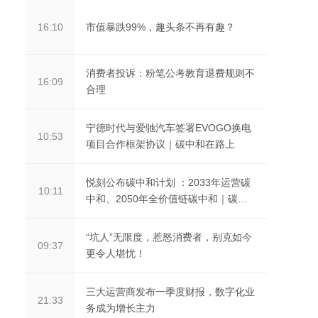
市值暴跌99%，趣头条不再有趣？
16:10
消费者投诉：粉笔公考教育退费规则不
16:09
合理
宁德时代与爱驰汽车签署EVOGO换电
10:53
项目合作框架协议｜碳中和在路上
悦刻公布碳中和计划 ：2033年运营碳
10:11
中和、2050年全价值链碳中和｜碳中
和在路上
“坑人”无限度，惹怒消费者，别克如今
09:37
更令人堪忧！
三大运营商发布一季度财报，数字化业
21:33
务成为增长主力