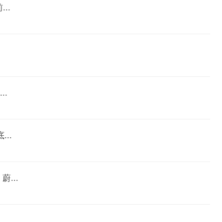
..
.
..
...
..