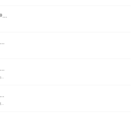
..
.
.
..
.
..