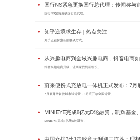
国行NS紧急更换国行总代理：传闻称与前.
国行NS紧急更换国行总代理。
知乎逆境求生存 | 热点关注
知乎正在探索新的赚钱方式。
从兴趣电商到全域兴趣电商，抖音电商如..
抖音兴趣电商升级，让商家找到新增长。
蔚来便携式充放电一体机正式发布：7月底.
7月底开放首批城市试运营，8月底开放全国运营。
MINIEYE完成8亿元D轮融资，凯辉基金、蔚
MINIEYE完成8亿元D轮融资。
中国女排3比1击败意大利迎三连胜；理想.