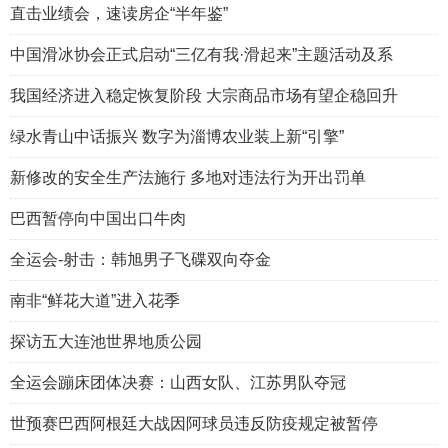
直击业绩会，速读房企“半年鉴”
中国滑冰协会正式启动“三亿有我·滑起来”主题活动及系
我国经济进入稳定恢复阶段 大宗商品市场有望企稳回升
绿水青山中话振兴 数字为淄博农业装上新“引擎”
新修改的安全生产法施行 多地对违法行为开出罚单
巴西暂停向中国出口牛肉
全运会-射击：韩旭男子飞碟双向夺金
南非“鲜花大道”进入花季
探访五大连池世界地质公园
全运会蹦床团体决赛：山西女队、江苏男队夺冠
世预赛巴西阿根廷大战因阿球员违反防疫规定被暂停