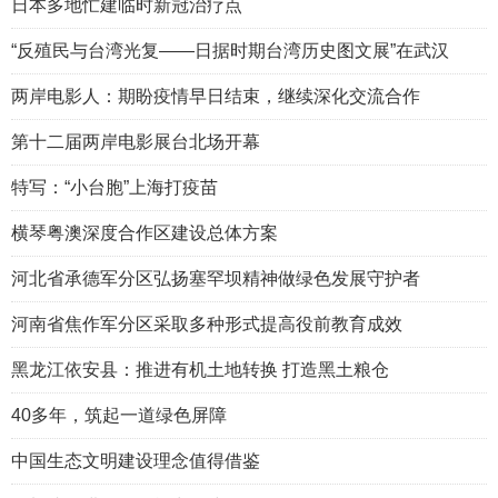
日本多地忙建临时新冠治疗点
“反殖民与台湾光复——日据时期台湾历史图文展”在武汉
两岸电影人：期盼疫情早日结束，继续深化交流合作
第十二届两岸电影展台北场开幕
特写：“小台胞”上海打疫苗
横琴粤澳深度合作区建设总体方案
河北省承德军分区弘扬塞罕坝精神做绿色发展守护者
河南省焦作军分区采取多种形式提高役前教育成效
黑龙江依安县：推进有机土地转换 打造黑土粮仓
40多年，筑起一道绿色屏障
中国生态文明建设理念值得借鉴