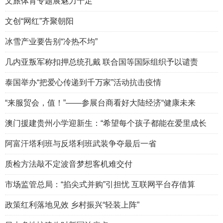
文旅体育专题展魅力十足
文创“网红”齐聚朝阳
冰雪产业要告别“冷热不均”
几内亚叛军称扣押总统孔戴 联合国等国际组织予以谴责
泰国举办“把爱心传递到千万家”活动抗击疫情
“来服贸会，值！”——参展台商看好大陆经济“健康未来
澳门援建贵州小学迎新生：“希望每个孩子都能在爱里成长
阿富汗塔利班与反塔利班武装争夺最后一省
质检方法敲不定波音梦想客机难交付
市场监管总局：“掐尖式并购”引担忧 互联网平台存借算
政策红利落地见效 乡村振兴“轻装上阵”