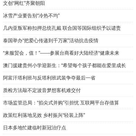
文创“网红”齐聚朝阳
冰雪产业要告别“冷热不均”
几内亚叛军称扣押总统孔戴 联合国等国际组织予以谴责
泰国举办“把爱心传递到千万家”活动抗击疫情
“来服贸会，值！”——参展台商看好大陆经济“健康未来
澳门援建贵州小学迎新生：“希望每个孩子都能在爱里成长
阿富汗塔利班与反塔利班武装争夺最后一省
质检方法敲不定波音梦想客机难交付
市场监管总局：“掐尖式并购”引担忧 互联网平台存借算
政策红利落地见效 乡村振兴“轻装上阵”
日本多地忙建临时新冠治疗点