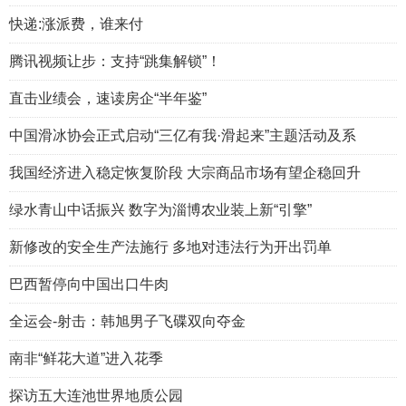
快递:涨派费，谁来付
腾讯视频让步：支持“跳集解锁”！
直击业绩会，速读房企“半年鉴”
中国滑冰协会正式启动“三亿有我·滑起来”主题活动及系
我国经济进入稳定恢复阶段 大宗商品市场有望企稳回升
绿水青山中话振兴 数字为淄博农业装上新“引擎”
新修改的安全生产法施行 多地对违法行为开出罚单
巴西暂停向中国出口牛肉
全运会-射击：韩旭男子飞碟双向夺金
南非“鲜花大道”进入花季
探访五大连池世界地质公园