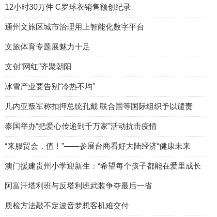
12小时30万件 C罗球衣销售额创纪录
通州文旅区城市治理用上智能化数字平台
文旅体育专题展魅力十足
文创“网红”齐聚朝阳
冰雪产业要告别“冷热不均”
几内亚叛军称扣押总统孔戴 联合国等国际组织予以谴责
泰国举办“把爱心传递到千万家”活动抗击疫情
“来服贸会，值！”——参展台商看好大陆经济“健康未来
澳门援建贵州小学迎新生：“希望每个孩子都能在爱里成长
阿富汗塔利班与反塔利班武装争夺最后一省
质检方法敲不定波音梦想客机难交付