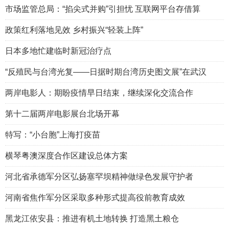
市场监管总局：“掐尖式并购”引担忧 互联网平台存借算
政策红利落地见效 乡村振兴“轻装上阵”
日本多地忙建临时新冠治疗点
“反殖民与台湾光复——日据时期台湾历史图文展”在武汉
两岸电影人：期盼疫情早日结束，继续深化交流合作
第十二届两岸电影展台北场开幕
特写：“小台胞”上海打疫苗
横琴粤澳深度合作区建设总体方案
河北省承德军分区弘扬塞罕坝精神做绿色发展守护者
河南省焦作军分区采取多种形式提高役前教育成效
黑龙江依安县：推进有机土地转换 打造黑土粮仓