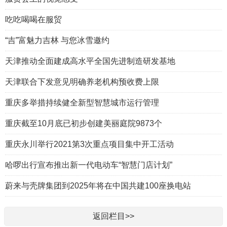
吃吃喝喝在服贸
“吉”富魅力吉林 与您冰雪邀约
天津推动全面建成高水平全国先进制造研发基地
天津联合下发意见明确养老机构预收费上限
重庆多举措持续健全新型智慧城市运行管理
重庆截至10月底已初步创建美丽庭院9873个
重庆永川举行2021第3次重点项目集中开工活动
哈啰出行宣布推出新一代电动车“智慧门店计划”
蔚来与壳牌集团到2025年将在中国共建100座换电站
返回栏目>>