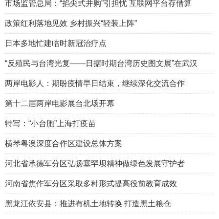
市场监管总局：“掐尖式并购”引担忧 互联网平台存借算
政策红利落地见效 乡村振兴“轻装上阵”
日本多地忙建临时新冠治疗点
“反殖民与台湾光复——日据时期台湾历史图文展”在武汉
两岸电影人：期盼疫情早日结束，继续深化交流合作
第十二届两岸电影展台北场开幕
特写：“小台胞”上海打疫苗
横琴粤澳深度合作区建设总体方案
河北省承德军分区弘扬塞罕坝精神做绿色发展守护者
河南省焦作军分区采取多种形式提高役前教育成效
黑龙江依安县：推进有机土地转换 打造黑土粮仓