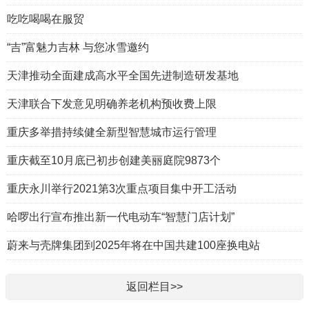
吃吃喝喝在服贸
“吉”富魅力吉林 与您冰雪邀约
天津推动全面建成高水平全国先进制造研发基地
天津联合下发意见明确养老机构预收费上限
重庆多举措持续健全新型智慧城市运行管理
重庆截至10月底已初步创建美丽庭院9873个
重庆永川举行2021第3次重点项目集中开工活动
哈啰出行宣布推出新一代电动车“智慧门店计划”
蔚来与壳牌集团到2025年将在中国共建100座换电站
返回栏目>>