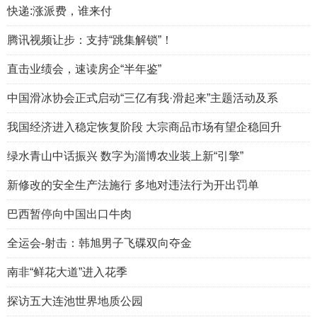
快递:涨派费，谁来付
腾讯视频让步：支持“跳集解锁”！
直击业绩会，速读房企“半年鉴”
中国滑冰协会正式启动“三亿有我·滑起来”主题活动及系
我国经济进入稳定恢复阶段 大宗商品市场有望企稳回升
绿水青山中话振兴 数字为淄博农业装上新“引擎”
新修改的安全生产法施行 多地对违法行为开出罚单
巴西暂停向中国出口牛肉
全运会-射击：韩旭男子飞碟双向夺金
南非“鲜花大道”进入花季
探访五大连池世界地质公园