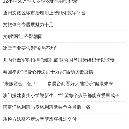
12小时30万件 C罗球衣销售额创纪录
通州文旅区城市治理用上智能化数字平台
文旅体育专题展魅力十足
文创“网红”齐聚朝阳
冰雪产业要告别“冷热不均”
几内亚叛军称扣押总统孔戴 联合国等国际组织予以谴责
泰国举办“把爱心传递到千万家”活动抗击疫情
“来服贸会，值！”——参展台商看好大陆经济“健康未来
澳门援建贵州小学迎新生：“希望每个孩子都能在爱里成长
阿富汗塔利班与反塔利班武装争夺最后一省
质检方法敲不定波音梦想客机难交付