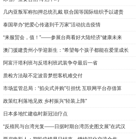
几内亚叛军称扣押总统孔戴 联合国等国际组织予以谴责
泰国举办“把爱心传递到千万家”活动抗击疫情
“来服贸会，值！”——参展台商看好大陆经济“健康未来
澳门援建贵州小学迎新生：“希望每个孩子都能在爱里成长
阿富汗塔利班与反塔利班武装争夺最后一省
质检方法敲不定波音梦想客机难交付
市场监管总局：“掐尖式并购”引担忧 互联网平台存借算
政策红利落地见效 乡村振兴“轻装上阵”
日本多地忙建临时新冠治疗点
“反殖民与台湾光复——日据时期台湾历史图文展”在武汉