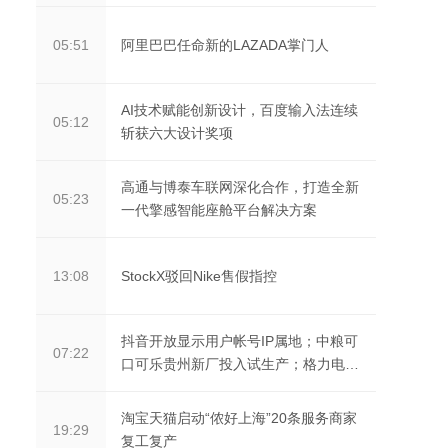
阿里巴巴任命新的LAZADA掌门人
05:51
AI技术赋能创新设计，百度输入法连续
05:12
斩获六大设计奖项
高通与博泰车联网深化合作，打造全新
05:23
一代擎感智能座舱平台解决方案
StockX驳回Nike售假指控
13:08
抖音开放显示用户帐号IP属地；中粮可
07:22
口可乐贵州新厂投入试生产；格力电
器：2021年净利同...
淘宝天猫启动“侬好上海”20条服务商家
19:29
复工复产