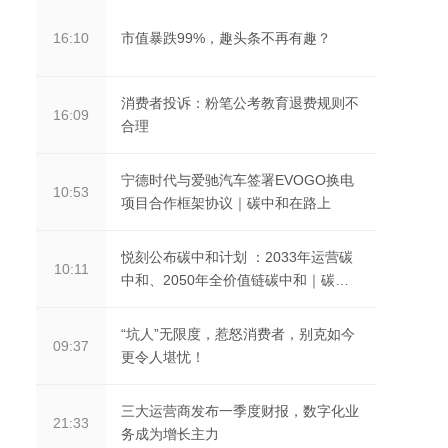
市值暴跌99%，趣头条不再有趣？
16:10
消费者投诉：粉笔公考教育退费规则不
16:09
合理
宁德时代与爱驰汽车签署EVOGO换电
10:53
项目合作框架协议｜碳中和在路上
悦刻公布碳中和计划 ：2033年运营碳
10:11
中和、2050年全价值链碳中和｜碳中
和在路上
“坑人”无限度，惹怒消费者，别克如今
09:37
更令人堪忧！
三大运营商发布一季度财报，数字化业
21:33
务成为增长主力