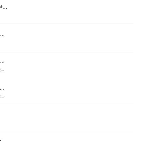
..
.
.
..
.
..