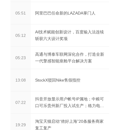
阿里巴巴任命新的LAZADA掌门人
05:51
AI技术赋能创新设计，百度输入法连续
05:12
斩获六大设计奖项
高通与博泰车联网深化合作，打造全新
05:23
一代擎感智能座舱平台解决方案
StockX驳回Nike售假指控
13:08
抖音开放显示用户帐号IP属地；中粮可
07:22
口可乐贵州新厂投入试生产；格力电
器：2021年净利同...
淘宝天猫启动“侬好上海”20条服务商家
19:29
复工复产