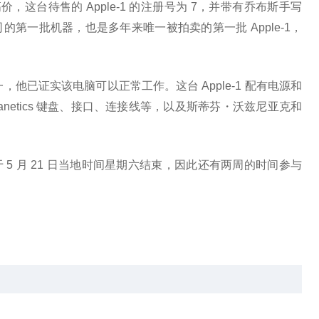
高价，这台待售的 Apple-1 的注册号为 7，并带有乔布斯手写
第一批机器，也是多年来唯一被拍卖的第一批 Apple-1，
工之一，他已证实该电脑可以正常工作。这台 Apple-1 配有电源和
 Datanetics 键盘、接口、连接线等，以及斯蒂芬・沃兹尼亚克和
将于 5 月 21 日当地时间星期六结束，因此还有两周的时间参与