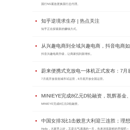
国行NS紧急更换国行总代理。
知乎逆境求生存 | 热点关注
知乎正在探索新的赚钱方式。
从兴趣电商到全域兴趣电商，抖音电商如..
抖音兴趣电商升级，让商家找到新增长。
蔚来便携式充放电一体机正式发布：7月底.
7月底开放首批城市试运营，8月底开放全国运营。
MINIEYE完成8亿元D轮融资，凯辉基金、蔚
MINIEYE完成8亿元D轮融资。
中国女排3比1击败意大利迎三连胜；理想.
Hello，大家早上好，又是元气满满的一天，先来浏览新鲜的早报吧～