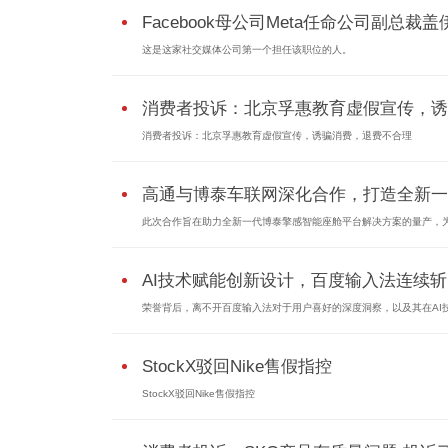
Facebook母公司Meta任命公司副总裁盖伊.
这是这家社交媒体公司第一个担任该职位的人。
消费者投诉：北京孚惠教育虚假宣传，诱..
消费者投诉：北京孚惠教育虚假宣传，诱骗消费，退费不合理
高通与博泰车联网深化合作，打造全新一..
此次合作旨在助力全新一代博泰擎感智能座舱平台解决方案的量产，为.
AI技术赋能创新设计，百度输入法连续斩..
荣誉背后，离不开百度输入法对于用户喜好的深度洞察，以及其在AI技.
StockX驳回Nike售假指控
StockX驳回Nike售假指控