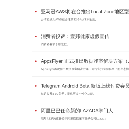
亚马逊AWS将在台推出Local Zone地
台湾将成为AWS在全球第32个AWS本地云。
消费者投诉：壹邦健康虚假宣传
消费者要求予以退款。
AppsFlyer 正式推出数据净室解决方案（..
AppsFlyer再次推出数据净室解决方案，为行业打造隐私至上的生态协作
Telegram Android Beta 新版上线付费会
每月收费4 99美元，提供更多个性化功能。
阿里巴巴任命新的LAZADA掌门人
现年42岁的董铮接手阿里巴巴东南亚子公司Lazada