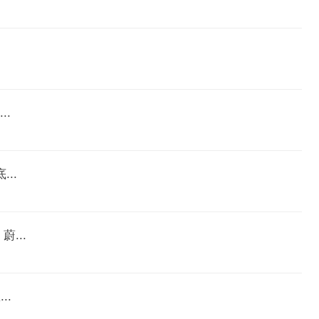
.
..
...
..