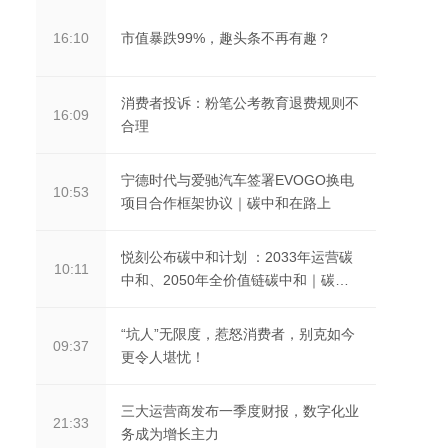
市值暴跌99%，趣头条不再有趣？
16:10
消费者投诉：粉笔公考教育退费规则不
16:09
合理
宁德时代与爱驰汽车签署EVOGO换电
10:53
项目合作框架协议｜碳中和在路上
悦刻公布碳中和计划 ：2033年运营碳
10:11
中和、2050年全价值链碳中和｜碳中
和在路上
“坑人”无限度，惹怒消费者，别克如今
09:37
更令人堪忧！
三大运营商发布一季度财报，数字化业
21:33
务成为增长主力