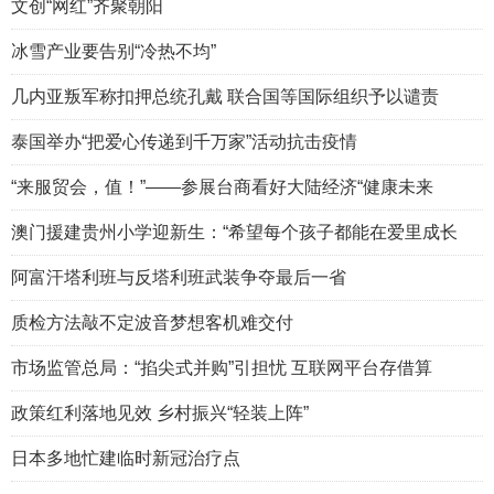
文创“网红”齐聚朝阳
冰雪产业要告别“冷热不均”
几内亚叛军称扣押总统孔戴 联合国等国际组织予以谴责
泰国举办“把爱心传递到千万家”活动抗击疫情
“来服贸会，值！”——参展台商看好大陆经济“健康未来
澳门援建贵州小学迎新生：“希望每个孩子都能在爱里成长
阿富汗塔利班与反塔利班武装争夺最后一省
质检方法敲不定波音梦想客机难交付
市场监管总局：“掐尖式并购”引担忧 互联网平台存借算
政策红利落地见效 乡村振兴“轻装上阵”
日本多地忙建临时新冠治疗点