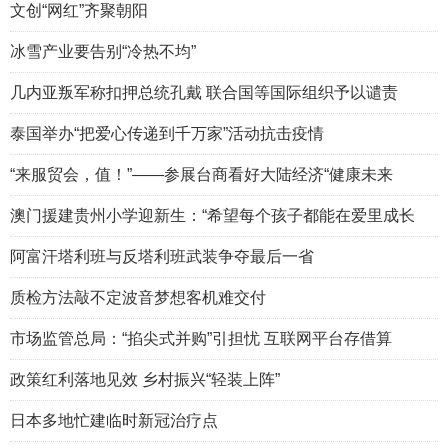
文创“网红”齐聚朝阳
冰雪产业要告别“冷热不均”
几内亚叛军称扣押总统孔戴 联合国等国际组织予以谴责
泰国举办“把爱心传递到千万家”活动抗击疫情
“来服贸会，值！”——参展台商看好大陆经济“健康未来
澳门援建贵州小学迎新生：“希望每个孩子都能在爱里成长
阿富汗塔利班与反塔利班武装争夺最后一省
质检方法敲不定波音梦想客机难交付
市场监管总局：“掐尖式并购”引担忧 互联网平台存借算
政策红利落地见效 乡村振兴“轻装上阵”
日本多地忙建临时新冠治疗点