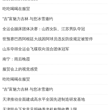
吃吃喝喝在服贸
“吉”富魅力吉林 与您冰雪邀约
全运会蹦床团体决赛：山西女队、江苏男队夺冠
世预赛巴西阿根廷大战因阿球员违反防疫规定被暂停
山东夺得全运会飞碟双向混合团体冠军
南宁：雨后晚霞
服贸会上的视觉感受
吃吃喝喝在服贸
“吉”富魅力吉林 与您冰雪邀约
天津推动全面建成高水平全国先进制造研发基地
天津联合下发意见明确养老机构预收费上限