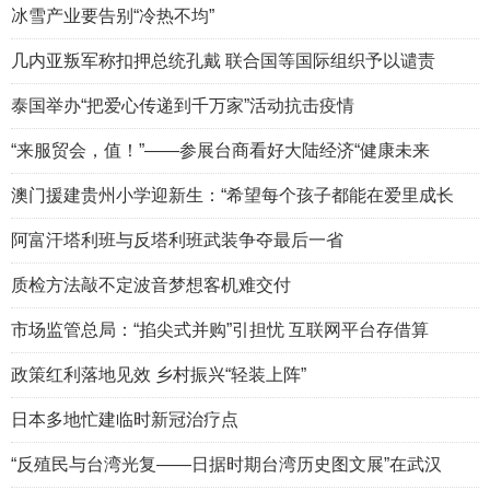
冰雪产业要告别“冷热不均”
几内亚叛军称扣押总统孔戴 联合国等国际组织予以谴责
泰国举办“把爱心传递到千万家”活动抗击疫情
“来服贸会，值！”——参展台商看好大陆经济“健康未来
澳门援建贵州小学迎新生：“希望每个孩子都能在爱里成长
阿富汗塔利班与反塔利班武装争夺最后一省
质检方法敲不定波音梦想客机难交付
市场监管总局：“掐尖式并购”引担忧 互联网平台存借算
政策红利落地见效 乡村振兴“轻装上阵”
日本多地忙建临时新冠治疗点
“反殖民与台湾光复——日据时期台湾历史图文展”在武汉