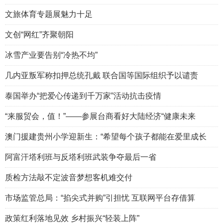
文旅体育专题展魅力十足
文创“网红”齐聚朝阳
冰雪产业要告别“冷热不均”
几内亚叛军称扣押总统孔戴 联合国等国际组织予以谴责
泰国举办“把爱心传递到千万家”活动抗击疫情
“来服贸会，值！”——参展台商看好大陆经济“健康未来
澳门援建贵州小学迎新生：“希望每个孩子都能在爱里成长
阿富汗塔利班与反塔利班武装争夺最后一省
质检方法敲不定波音梦想客机难交付
市场监管总局：“掐尖式并购”引担忧 互联网平台存借算
政策红利落地见效 乡村振兴“轻装上阵”