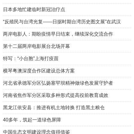
日本多地忙建临时新冠治疗点
“反殖民与台湾光复——日据时期台湾历史图文展”在武汉
两岸电影人：期盼疫情早日结束，继续深化交流合作
第十二届两岸电影展台北场开幕
特写：“小台胞”上海打疫苗
横琴粤澳深度合作区建设总体方案
河北省承德军分区弘扬塞罕坝精神做绿色发展守护者
河南省焦作军分区采取多种形式提高役前教育成效
黑龙江依安县：推进有机土地转换 打造黑土粮仓
40多年，筑起一道绿色屏障
中国生态文明建设理念值得借鉴