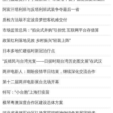
阿富汗塔利班与反塔利班武装争夺最后一省
质检方法敲不定波音梦想客机难交付
市场监管总局：“掐尖式并购”引担忧 互联网平台存借算
政策红利落地见效 乡村振兴“轻装上阵”
日本多地忙建临时新冠治疗点
“反殖民与台湾光复——日据时期台湾历史图文展”在武汉
两岸电影人：期盼疫情早日结束，继续深化交流合作
第十二届两岸电影展台北场开幕
特写：“小台胞”上海打疫苗
横琴粤澳深度合作区建设总体方案
河北省承德军分区弘扬塞罕坝精神做绿色发展守护者