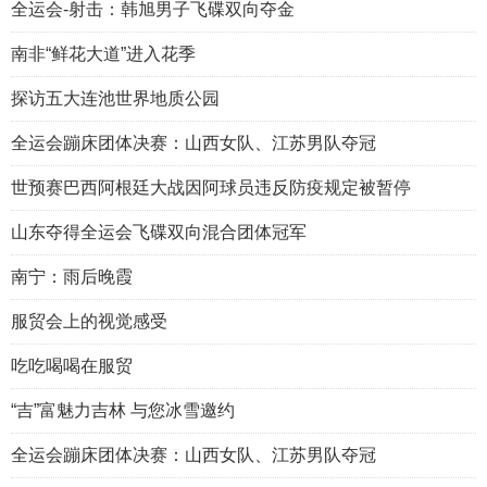
全运会-射击：韩旭男子飞碟双向夺金
南非“鲜花大道”进入花季
探访五大连池世界地质公园
全运会蹦床团体决赛：山西女队、江苏男队夺冠
世预赛巴西阿根廷大战因阿球员违反防疫规定被暂停
山东夺得全运会飞碟双向混合团体冠军
南宁：雨后晚霞
服贸会上的视觉感受
吃吃喝喝在服贸
“吉”富魅力吉林 与您冰雪邀约
全运会蹦床团体决赛：山西女队、江苏男队夺冠