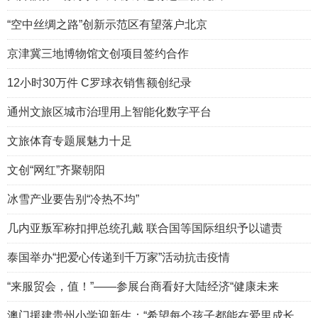
“空中丝绸之路”创新示范区有望落户北京
京津冀三地博物馆文创项目签约合作
12小时30万件 C罗球衣销售额创纪录
通州文旅区城市治理用上智能化数字平台
文旅体育专题展魅力十足
文创“网红”齐聚朝阳
冰雪产业要告别“冷热不均”
几内亚叛军称扣押总统孔戴 联合国等国际组织予以谴责
泰国举办“把爱心传递到千万家”活动抗击疫情
“来服贸会，值！”——参展台商看好大陆经济“健康未来
澳门援建贵州小学迎新生：“希望每个孩子都能在爱里成长