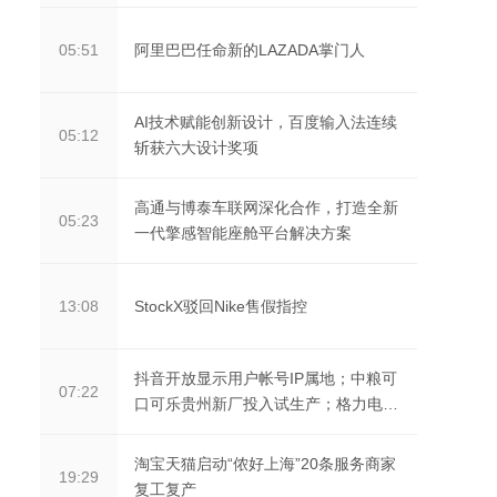
阿里巴巴任命新的LAZADA掌门人
05:51
AI技术赋能创新设计，百度输入法连续
05:12
斩获六大设计奖项
高通与博泰车联网深化合作，打造全新
05:23
一代擎感智能座舱平台解决方案
StockX驳回Nike售假指控
13:08
抖音开放显示用户帐号IP属地；中粮可
07:22
口可乐贵州新厂投入试生产；格力电
器：2021年净利同...
淘宝天猫启动“侬好上海”20条服务商家
19:29
复工复产