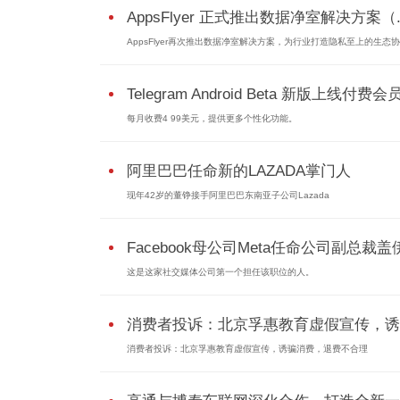
AppsFlyer 正式推出数据净室解决方案（..
AppsFlyer再次推出数据净室解决方案，为行业打造隐私至上的生态协作
Telegram Android Beta 新版上线付费会
每月收费4 99美元，提供更多个性化功能。
阿里巴巴任命新的LAZADA掌门人
现年42岁的董铮接手阿里巴巴东南亚子公司Lazada
Facebook母公司Meta任命公司副总裁盖伊.
这是这家社交媒体公司第一个担任该职位的人。
消费者投诉：北京孚惠教育虚假宣传，诱..
消费者投诉：北京孚惠教育虚假宣传，诱骗消费，退费不合理