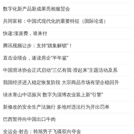
数字化新产品新成果亮相服贸会
共同富裕：中国式现代化的重要特征（国际论道）
快递:涨派费，谁来付
腾讯视频让步：支持“跳集解锁”！
直击业绩会，速读房企“半年鉴”
中国滑冰协会正式启动“三亿有我·滑起来”主题活动及系
我国经济进入稳定恢复阶段 大宗商品市场有望企稳回升
绿水青山中话振兴 数字为淄博农业装上新“引擎”
新修改的安全生产法施行 多地对违法行为开出罚单
巴西暂停向中国出口牛肉
全运会-射击：韩旭男子飞碟双向夺金