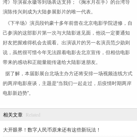
湾》导演崔永徽等到场表达支持；《掬水月在手》的台湾导
演陈传兴则成为大陆参展影片的唯一代表。
《下半场》演员段钧豪十多年前曾在北京电影学院进修，自
己参演的这部影片第一次与大陆影迷见面，他说一定要通知
好友把握难得机会去观看。出演该片的另一名演员范少勋则
说，虽然很可惜今年无法跟着电影去北京宣传，但相信电影
带来的感动和正能量能传递给大陆影迷朋友。
据了解，本届影展台北场主办方还将安排一场视频连线方式
的两岸电影座谈，主题是“当我们一起走过，后疫情时期两岸
电影新趋势”。
Related
相关文章
大开眼界！数字人民币原来还有这些新玩法！