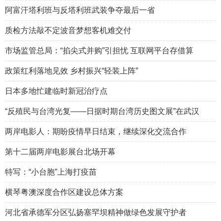
阿富汗塔利班与反塔利班武装争夺最后一省
质检方法敲不定波音梦想客机难交付
市场监管总局：“掐尖式并购”引担忧 互联网平台存借算
政策红利落地见效 乡村振兴“轻装上阵”
日本多地忙建临时新冠治疗点
“反殖民与台湾光复——日据时期台湾历史图文展”在武汉
两岸电影人：期盼疫情早日结束，继续深化交流合作
第十二届两岸电影展台北场开幕
特写：“小台胞”上海打疫苗
横琴粤澳深度合作区建设总体方案
河北省承德军分区弘扬塞罕坝精神做绿色发展守护者