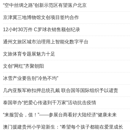
“空中丝绸之路”创新示范区有望落户北京
京津冀三地博物馆文创项目签约合作
12小时30万件 C罗球衣销售额创纪录
通州文旅区城市治理用上智能化数字平台
文旅体育专题展魅力十足
文创“网红”齐聚朝阳
冰雪产业要告别“冷热不均”
几内亚叛军称扣押总统孔戴 联合国等国际组织予以谴责
泰国举办“把爱心传递到千万家”活动抗击疫情
“来服贸会，值！”——参展台商看好大陆经济“健康未来
澳门援建贵州小学迎新生：“希望每个孩子都能在爱里成长