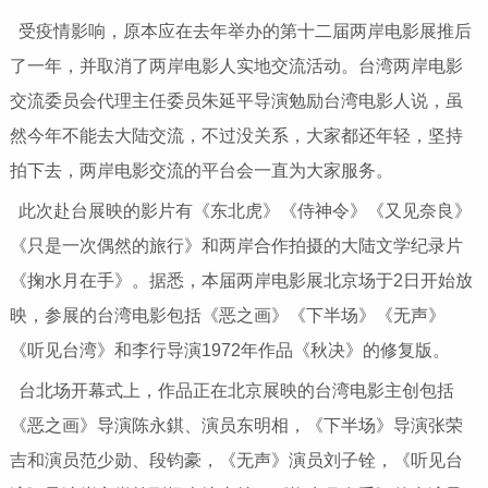
受疫情影响，原本应在去年举办的第十二届两岸电影展推后
了一年，并取消了两岸电影人实地交流活动。台湾两岸电影
交流委员会代理主任委员朱延平导演勉励台湾电影人说，虽
然今年不能去大陆交流，不过没关系，大家都还年轻，坚持
拍下去，两岸电影交流的平台会一直为大家服务。
此次赴台展映的影片有《东北虎》《侍神令》《又见奈良》
《只是一次偶然的旅行》和两岸合作拍摄的大陆文学纪录片
《掬水月在手》。据悉，本届两岸电影展北京场于2日开始放
映，参展的台湾电影包括《恶之画》《下半场》《无声》
《听见台湾》和李行导演1972年作品《秋决》的修复版。
台北场开幕式上，作品正在北京展映的台湾电影主创包括
《恶之画》导演陈永錤、演员东明相，《下半场》导演张荣
吉和演员范少勋、段钧豪，《无声》演员刘子铨，《听见台