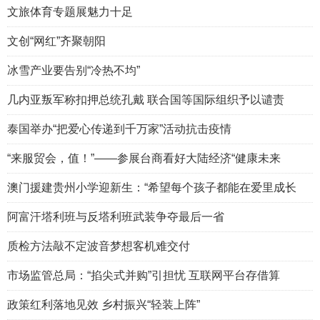
文旅体育专题展魅力十足
文创“网红”齐聚朝阳
冰雪产业要告别“冷热不均”
几内亚叛军称扣押总统孔戴 联合国等国际组织予以谴责
泰国举办“把爱心传递到千万家”活动抗击疫情
“来服贸会，值！”——参展台商看好大陆经济“健康未来
澳门援建贵州小学迎新生：“希望每个孩子都能在爱里成长
阿富汗塔利班与反塔利班武装争夺最后一省
质检方法敲不定波音梦想客机难交付
市场监管总局：“掐尖式并购”引担忧 互联网平台存借算
政策红利落地见效 乡村振兴“轻装上阵”