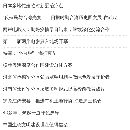
日本多地忙建临时新冠治疗点
“反殖民与台湾光复——日据时期台湾历史图文展”在武汉
两岸电影人：期盼疫情早日结束，继续深化交流合作
第十二届两岸电影展台北场开幕
特写：“小台胞”上海打疫苗
横琴粤澳深度合作区建设总体方案
河北省承德军分区弘扬塞罕坝精神做绿色发展守护者
河南省焦作军分区采取多种形式提高役前教育成效
黑龙江依安县：推进有机土地转换 打造黑土粮仓
40多年，筑起一道绿色屏障
中国生态文明建设理念值得借鉴