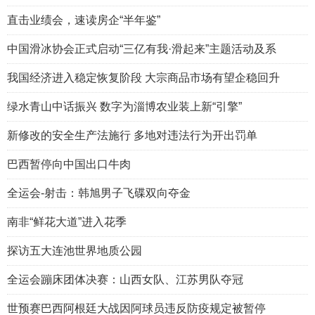
直击业绩会，速读房企“半年鉴”
中国滑冰协会正式启动“三亿有我·滑起来”主题活动及系
我国经济进入稳定恢复阶段 大宗商品市场有望企稳回升
绿水青山中话振兴 数字为淄博农业装上新“引擎”
新修改的安全生产法施行 多地对违法行为开出罚单
巴西暂停向中国出口牛肉
全运会-射击：韩旭男子飞碟双向夺金
南非“鲜花大道”进入花季
探访五大连池世界地质公园
全运会蹦床团体决赛：山西女队、江苏男队夺冠
世预赛巴西阿根廷大战因阿球员违反防疫规定被暂停